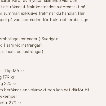
säljer varor av mycket skiftande vikt och
årt att räkna ut fraktkostnaden automatiskt på
r summan exklusive frakt när du handlar. Här
mpel på vad kostnaden för frakt och emballage
mballagekostnader (i Sverige):
. 1 sats violinsträngar)
x. 1 sats cellosträngar)
ll 1 kg 136 kr
g 179 kr
kg 225 kr
m beräknas en volymvikt och kan det därför bli
 exempel
netui 279 kr