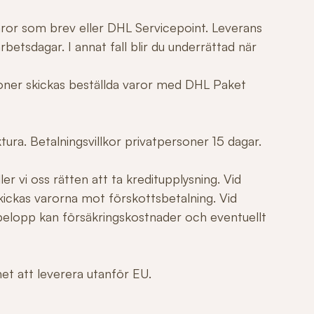
varor som brev eller DHL Servicepoint. Leverans
betsdagar. I annat fall blir du underrättad när
tioner skickas beställda varor med DHL Paket
ura. Betalningsvillkor privatpersoner 15 dagar.
er vi oss rätten att ta kreditupplysning. Vid
ickas varorna mot förskottsbetalning. Vid
elopp kan försäkringskostnader och eventuellt
ghet att leverera utanför EU.