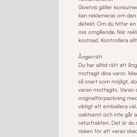
Givetvis gäller konsume
kan reklameras om den ha
defekt. Om du hittar en
oss omgående. När rekla
kostnad. Kontrollera allt
Ångerrätt
Du har alltid rätt att å
mottagit dina varor. Me
så snart som möjligt, do
varan mottagits. Varan sk
originalförpackning med
viktigt att emballera v
oaktsamt och inte går att 
returfrakten. Det är du
risken för att varan sk