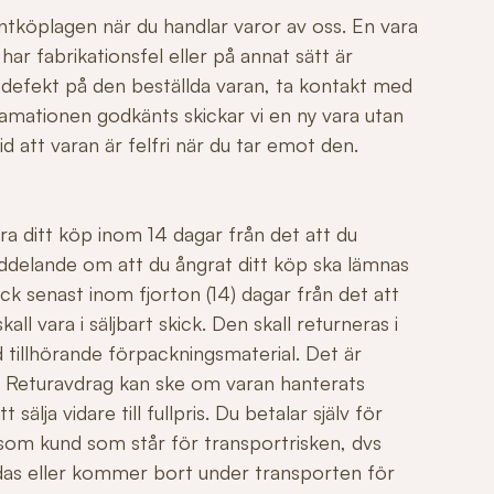
ntköplagen när du handlar varor av oss. En vara
r fabrikationsfel eller på annat sätt är
 defekt på den beställda varan, ta kontakt med
mationen godkänts skickar vi en ny vara utan
id att varan är felfri när du tar emot den.
ngra ditt köp inom 14 dagar från det att du
ddelande om att du ångrat ditt köp ska lämnas
ck senast inom fjorton (14) dagar från det att
all vara i säljbart skick. Den skall returneras i
 tillhörande förpackningsmaterial. Det är
äl. Returavdrag kan ske om varan hanterats
sälja vidare till fullpris. Du betalar själv för
 som kund som står för transportrisken, dvs
adas eller kommer bort under transporten för