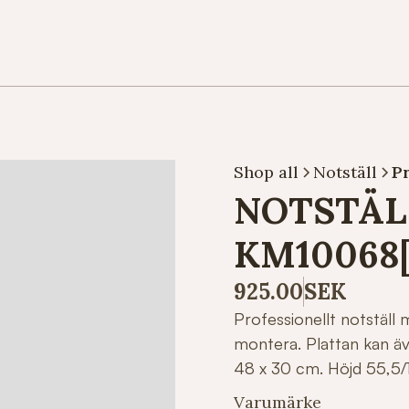
Shop all
Notställ
P
NOTSTÄL
KM10068
925.00
SEK
Professionellt notställ m
montera. Plattan kan även
48 x 30 cm. Höjd 55,5/
Varumärke