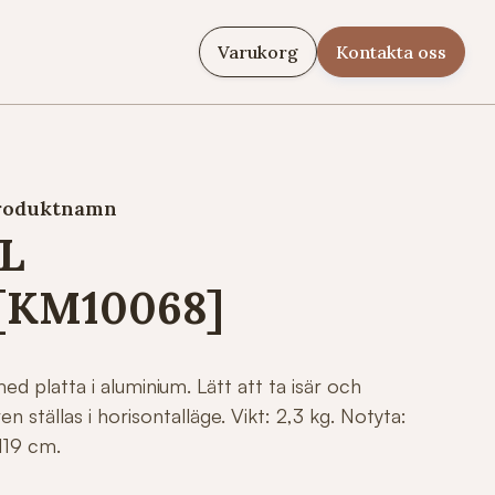
Varukorg
Kontakta oss
roduktnamn
L
[KM10068]
ed platta i aluminium. Lätt att ta isär och
 ställas i horisontalläge. Vikt: 2,3 kg. Notyta:
119 cm.