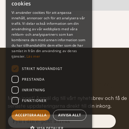
cookies
Vi använder cookies för att anpassa
innehåll, annonser och för att analysera vår
trafik. Vi delar också information om din
användning av vår webbplats med våra
reklam- och analyspartners som kan
kombinera den med annan information som
du har tillhandahållit dem eller som de har
samlat in från din användning av deras
tjänster.
Läs mer
STRIKT NÖDVÄNDIGT
PRESTANDA
Subscribe to our newslet
INRIKTNING
Missa inget! Anmäl dig till vårt nyhetsbrev och få de
FUNKTIONER
senaste uppdateringarna direkt till din inkorg.
ACCEPTERA ALLA
AVVISA ALLT
VISA DETALJER