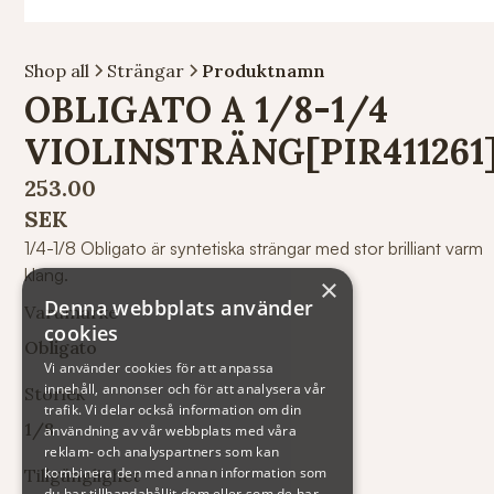
Shop all
Strängar
Produktnamn
OBLIGATO A 1/8-1/4
VIOLINSTRÄNG[PIR411261
253.00
SEK
1/4-1/8 Obligato är syntetiska strängar med stor brilliant varm
klang.
×
Denna webbplats använder
Varumärke
cookies
Obligato
Vi använder cookies för att anpassa
innehåll, annonser och för att analysera vår
Storlek
trafik. Vi delar också information om din
1/8
användning av vår webbplats med våra
reklam- och analyspartners som kan
kombinera den med annan information som
Tillgänglighet
du har tillhandahållit dem eller som de har