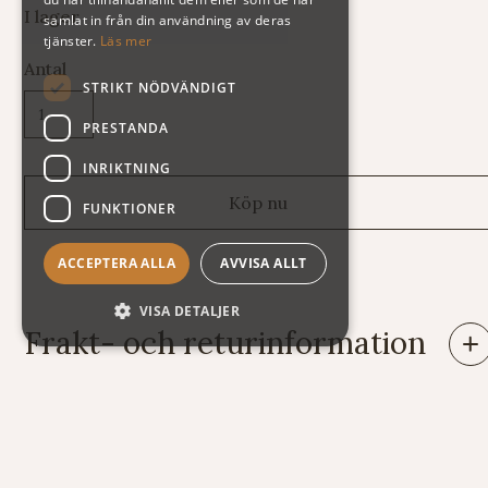
I lager
samlat in från din användning av deras
tjänster.
Läs mer
Antal
STRIKT NÖDVÄNDIGT
PRESTANDA
INRIKTNING
FUNKTIONER
ACCEPTERA ALLA
AVVISA ALLT
VISA DETALJER
Frakt- och returinformation
Leveranser: Eftersom vi säljer varor av mycket skiftande vikt
och storlek har vi tyvärr svårt att räkna ut fraktkostnaden
automatiskt på vår webshop. Därför står summan exklusive
frakt när du handlar. Här nedan följer några exempel på vad