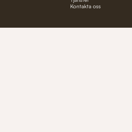
Kontakta oss
Mejla oss på:
info@fioler
Ring oss på:
+46 (0)40-1
Tillverkare