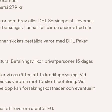
 exempel
netui 279 kr
varor som brev eller DHL Servicepoint. Leverans
betsdagar. I annat fall blir du underrättad när
tioner skickas beställda varor med DHL Paket
ura. Betalningsvillkor privatpersoner 15 dagar.
er vi oss rätten att ta kreditupplysning. Vid
ickas varorna mot förskottsbetalning. Vid
elopp kan försäkringskostnader och eventuellt
ghet att leverera utanför EU.