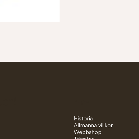
ter!
Pages
Historia
Allmänna villkor
Webbshop
Tjänster