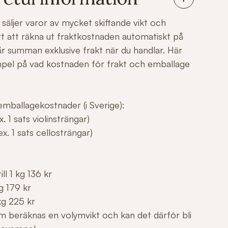
säljer varor av mycket skiftande vikt och
årt att räkna ut fraktkostnaden automatiskt på
r summan exklusive frakt när du handlar. Här
mpel på vad kostnaden för frakt och emballage
mballagekostnader (i Sverige):
. 1 sats violinsträngar)
x. 1 sats cellosträngar)
ll 1 kg 136 kr
g 179 kr
kg 225 kr
m beräknas en volymvikt och kan det därför bli