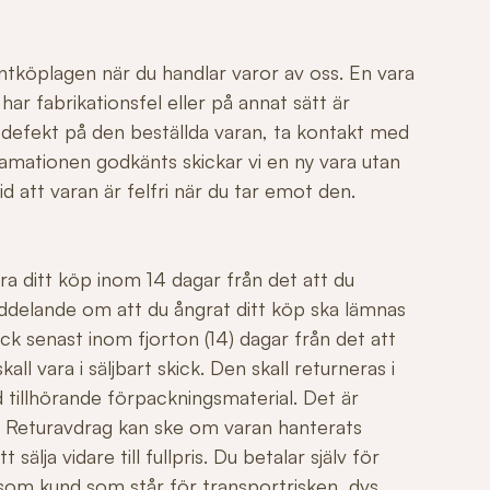
ntköplagen när du handlar varor av oss. En vara
r fabrikationsfel eller på annat sätt är
 defekt på den beställda varan, ta kontakt med
mationen godkänts skickar vi en ny vara utan
id att varan är felfri när du tar emot den.
ngra ditt köp inom 14 dagar från det att du
ddelande om att du ångrat ditt köp ska lämnas
ck senast inom fjorton (14) dagar från det att
all vara i säljbart skick. Den skall returneras i
 tillhörande förpackningsmaterial. Det är
äl. Returavdrag kan ske om varan hanterats
sälja vidare till fullpris. Du betalar själv för
 som kund som står för transportrisken, dvs