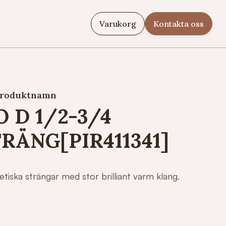
Varukorg
Kontakta oss
roduktnamn
 D 1/2-3/4
RÄNG[PIR411341]
tetiska strängar med stor brilliant varm klang.