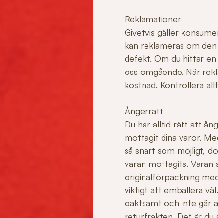
Reklamationer
Givetvis gäller konsume
kan reklameras om den ha
defekt. Om du hittar en
oss omgående. När rekla
kostnad. Kontrollera allt
Ångerrätt
Du har alltid rätt att å
mottagit dina varor. Me
så snart som möjligt, do
varan mottagits. Varan sk
originalförpackning med
viktigt att emballera v
oaktsamt och inte går att 
returfrakten. Det är du