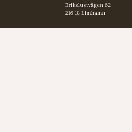
Erikslustvägen 62
216 18 Limhamn
.se
5 98 03
Strängmärken
Instrument
Developed by LAPS AB