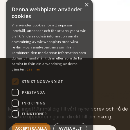
×
Denna webbplats använder
cookies
Vi använder cookies för att anpassa
innehåll, annonser och för att analysera vår
trafik. Vi delar också information om din
användning av vår webbplats med våra
reklam- och analyspartners som kan
kombinera den med annan information som
du har tillhandahållit dem eller som de har
samlat in från din användning av deras
tjänster.
Läs mer
STRIKT NÖDVÄNDIGT
Subscribe to our newslet
PRESTANDA
INRIKTNING
Missa inget! Anmäl dig till vårt nyhetsbrev och få de
FUNKTIONER
senaste uppdateringarna direkt till din inkorg.
ACCEPTERA ALLA
AVVISA ALLT