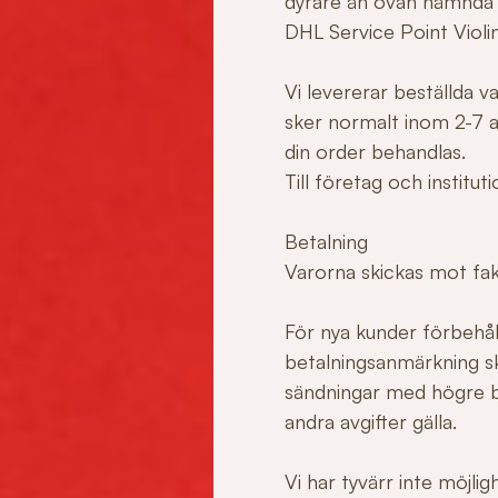
dyrare än ovan nämnda
DHL Service Point Violi
Vi levererar beställda 
sker normalt inom 2-7 ar
din order behandlas.
Till företag och institu
Betalning
Varorna skickas mot fakt
För nya kunder förbehåll
betalningsanmärkning sk
sändningar med högre b
andra avgifter gälla.
Vi har tyvärr inte möjli