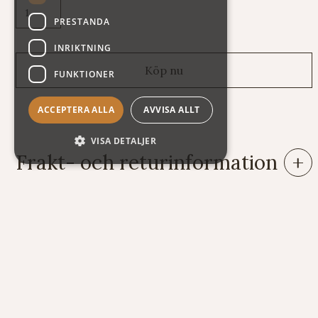
PRESTANDA
INRIKTNING
FUNKTIONER
ACCEPTERA ALLA
AVVISA ALLT
VISA DETALJER
Frakt- och returinformation
Leveranser: Eftersom vi säljer varor av mycket skiftande vikt
och storlek har vi tyvärr svårt att räkna ut fraktkostnaden
automatiskt på vår webshop. Därför står summan exklusive
frakt när du handlar. Här nedan följer några exempel på vad
kostnaden för frakt och emballage kan bli.
Exempel på frakt- och emballagekostnader (i Sverige):
Brev 100 gram 51 kr (t.ex. 1 sats violinsträngar)