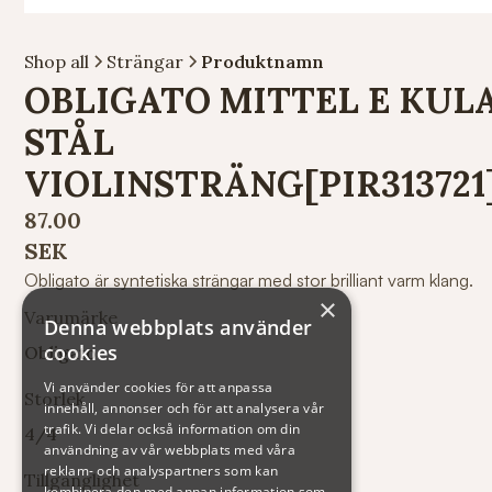
Shop all
Strängar
Produktnamn
OBLIGATO MITTEL E KUL
STÅL
VIOLINSTRÄNG[PIR313721
87.00
SEK
Obligato är syntetiska strängar med stor brilliant varm klang.
×
Varumärke
Denna webbplats använder
cookies
Obligato
Vi använder cookies för att anpassa
Storlek
innehåll, annonser och för att analysera vår
trafik. Vi delar också information om din
4/4
användning av vår webbplats med våra
reklam- och analyspartners som kan
Tillgänglighet
kombinera den med annan information som