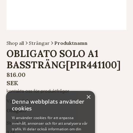
Shop all
Strängar
Produktnamn
OBLIGATO SOLO A1
BASSTRÄNG[PIR441100]
816.00
SEK
kontakta oss för produktfrågor
×
Denna webbplats använder
Varumärke
cookies
Obligato
Vi använder cookies för att anpassa
Storlek
innehåll, annonser och för att analysera vår
trafik. Vi delar också information om din
3/4