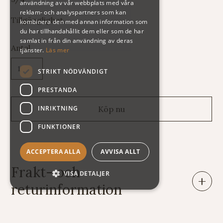
användning av vår webbplats med våra
reklam- och analyspartners som kan
Tillgänglighet
kombinera den med annan information som
du har tillhandahållit dem eller som de har
samlat in från din användning av deras
Antal
tjänster.
Läs mer
STRIKT NÖDVÄNDIGT
PRESTANDA
INRIKTNING
FUNKTIONER
ACCEPTERA ALLA
AVVISA ALLT
Frakt- och
VISA DETALJER
returinformation
Leveranser: Eftersom vi säljer varor av mycket skiftande
vikt och storlek har vi tyvärr svårt att räkna ut