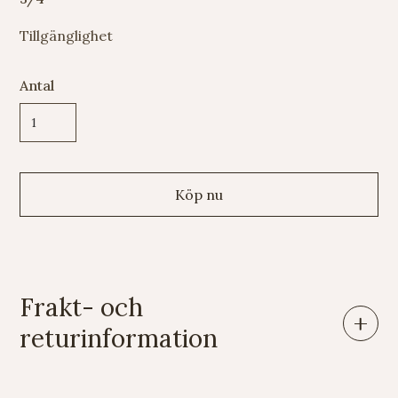
Tillgänglighet
Antal
Frakt- och
returinformation
Leveranser: Eftersom vi säljer varor av mycket skiftande
vikt och storlek har vi tyvärr svårt att räkna ut