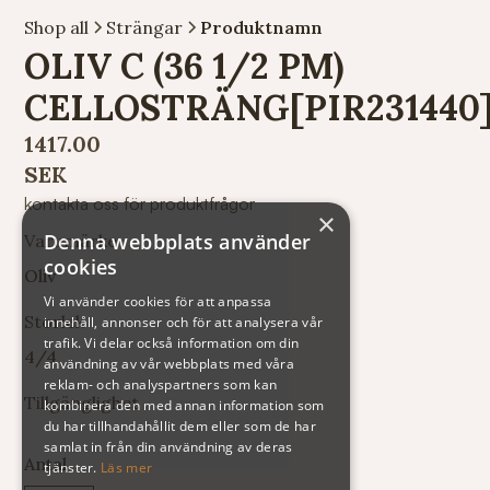
Shop all
Strängar
Produktnamn
OLIV C (36 1/2 PM)
CELLOSTRÄNG[PIR231440
1417.00
SEK
kontakta oss för produktfrågor
×
Denna webbplats använder
Varumärke
cookies
Oliv
Vi använder cookies för att anpassa
Storlek
innehåll, annonser och för att analysera vår
trafik. Vi delar också information om din
4/4
användning av vår webbplats med våra
reklam- och analyspartners som kan
Tillgänglighet
kombinera den med annan information som
du har tillhandahållit dem eller som de har
samlat in från din användning av deras
Antal
tjänster.
Läs mer