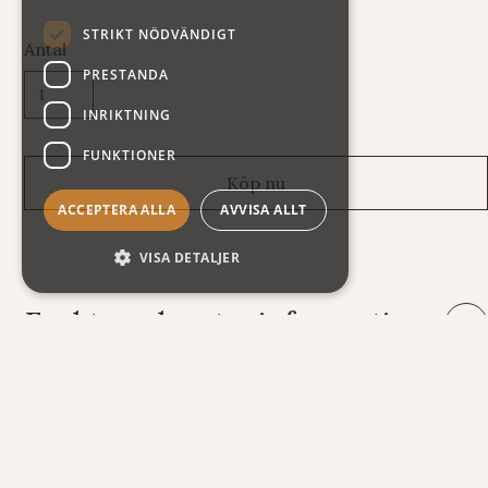
STRIKT NÖDVÄNDIGT
Antal
PRESTANDA
INRIKTNING
FUNKTIONER
ACCEPTERA ALLA
AVVISA ALLT
VISA DETALJER
Frakt- och returinformation
Leveranser: Eftersom vi säljer varor av mycket skiftande vikt
och storlek har vi tyvärr svårt att räkna ut fraktkostnaden
automatiskt på vår webshop. Därför står summan exklusive
frakt när du handlar. Här nedan följer några exempel på vad
kostnaden för frakt och emballage kan bli.