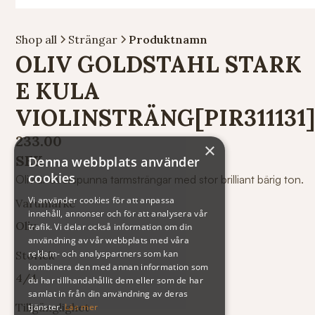
Shop all
Strängar
Produktnamn
OLIV GOLDSTAHL STARK
E KULA
VIOLINSTRÄNG[PIR311131
233.00
×
SEK
Denna webbplats använder
cookies
Oliv är överspunna tarmsträngar med stor brilliant bärig ton.
Vi använder cookies för att anpassa
Varumärke
innehåll, annonser och för att analysera vår
Oliv
trafik. Vi delar också information om din
användning av vår webbplats med våra
reklam- och analyspartners som kan
Storlek
kombinera den med annan information som
4/4
du har tillhandahållit dem eller som de har
samlat in från din användning av deras
Tillgänglighet
tjänster.
Läs mer