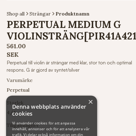
Shop all
Strängar
Produktnamn
PERPETUAL MEDIUM G
VIOLINSTRÄNG[PIR41A421
561.00
SEK
Perpetual till violin är strängar med klar, stor ton och optimal
respons. G är gjord av syntet/silver
Varumärke
Perpetual
×
Storlek
Denna webbplats använder
4/4
cookies
Vi använder cookies för att anpassa
Tillgänglighet
innehåll, annonser och för att analysera vår
trafik. Vi delar också information om din