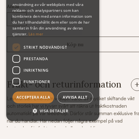
användning av vår webbplats med våra
Antal
reklam- och analyspartners som kan
kombinera den med annan information som
du har tillhandahållit dem eller som de har
samlat in från din användning av deras
tjänster.
Läs mer
STRIKT NÖDVÄNDIGT
PRESTANDA
INRIKTNING
Frakt- och returinformation
FUNKTIONER
ACCEPTERA ALLA
AVVISA ALLT
Leveranser: Eftersom vi säljer varor av mycket skiftande vikt
och storlek har vi tyvärr svårt att räkna ut fraktkostnaden
VISA DETALJER
automatiskt på vår webshop. Därför står summan exklusive fr
när du handlar. Här nedan följer några exempel på vad
kostnaden för frakt och emballage kan bli.