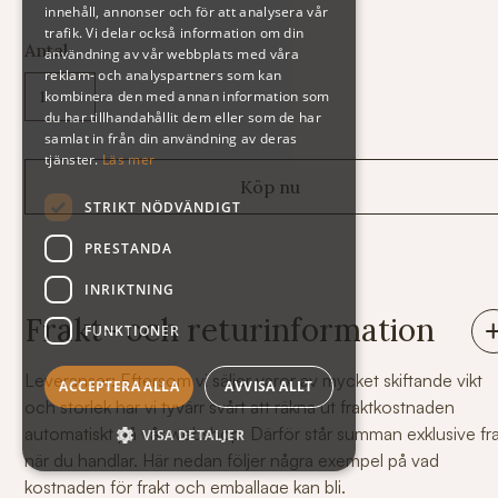
innehåll, annonser och för att analysera vår
trafik. Vi delar också information om din
Antal
användning av vår webbplats med våra
reklam- och analyspartners som kan
kombinera den med annan information som
du har tillhandahållit dem eller som de har
samlat in från din användning av deras
tjänster.
Läs mer
STRIKT NÖDVÄNDIGT
PRESTANDA
INRIKTNING
Frakt- och returinformation
FUNKTIONER
Leveranser: Eftersom vi säljer varor av mycket skiftande vikt
ACCEPTERA ALLA
AVVISA ALLT
och storlek har vi tyvärr svårt att räkna ut fraktkostnaden
automatiskt på vår webshop. Därför står summan exklusive fr
VISA DETALJER
när du handlar. Här nedan följer några exempel på vad
kostnaden för frakt och emballage kan bli.