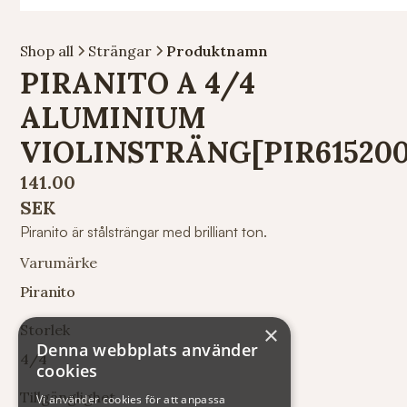
Shop all
Strängar
Produktnamn
PIRANITO A 4/4
ALUMINIUM
VIOLINSTRÄNG[PIR615200
141.00
SEK
Piranito är stålsträngar med brilliant ton.
Varumärke
Piranito
Storlek
×
Denna webbplats använder
4/4
cookies
Tillgänglighet
Vi använder cookies för att anpassa