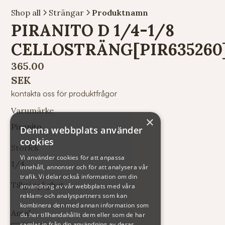
Shop all
Strängar
Produktnamn
PIRANITO D 1/4-1/8
CELLOSTRÄNG[PIR635260
365.00
SEK
kontakta oss för produktfrågor
Varumärke
×
Piranito
Denna webbplats använder
cookies
Storlek
Vi använder cookies för att anpassa
1/4
innehåll, annonser och för att analysera vår
trafik. Vi delar också information om din
Tillgänglighet
användning av vår webbplats med våra
reklam- och analyspartners som kan
kombinera den med annan information som
Antal
du har tillhandahållit dem eller som de har
samlat in från din användning av deras