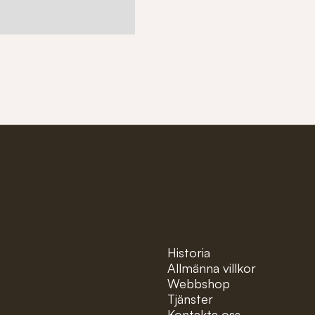
ter!
Pages
Historia
Allmänna villkor
Webbshop
Tjänster
Kontakta oss