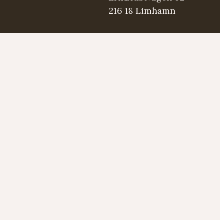
216 18 Limhamn
.se
5 98 03
Strängmärken
Instrument
Developed by LAPS AB