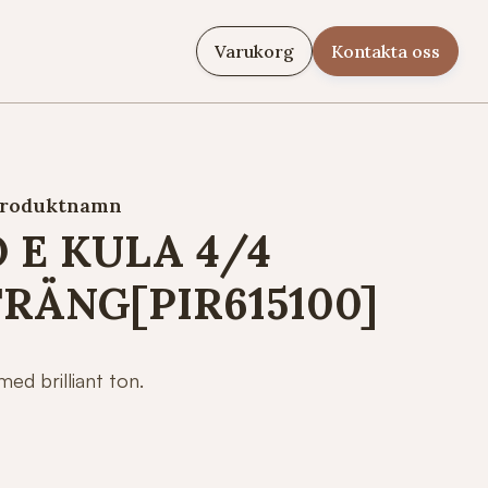
Varukorg
Kontakta oss
roduktnamn
 E KULA 4/4
RÄNG[PIR615100]
med brilliant ton.