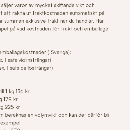
säljer varor av mycket skiftande vikt och
årt att räkna ut fraktkostnaden automatiskt på
r summan exklusive frakt när du handlar. Här
mpel på vad kostnaden för frakt och emballage
mballagekostnader (i Sverige):
. 1 sats violinsträngar)
x. 1 sats cellosträngar)
ll 1 kg 136 kr
g 179 kr
kg 225 kr
m beräknas en volymvikt och kan det därför bli
 exempel