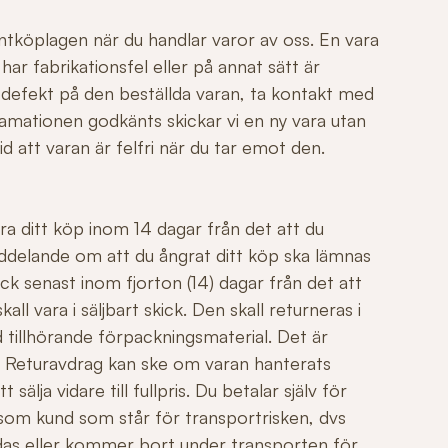
ntköplagen när du handlar varor av oss. En vara
r fabrikationsfel eller på annat sätt är
 defekt på den beställda varan, ta kontakt med
mationen godkänts skickar vi en ny vara utan
id att varan är felfri när du tar emot den.
ngra ditt köp inom 14 dagar från det att du
ddelande om att du ångrat ditt köp ska lämnas
ck senast inom fjorton (14) dagar från det att
all vara i säljbart skick. Den skall returneras i
 tillhörande förpackningsmaterial. Det är
äl. Returavdrag kan ske om varan hanterats
sälja vidare till fullpris. Du betalar själv för
 som kund som står för transportrisken, dvs
adas eller kommer bort under transporten för