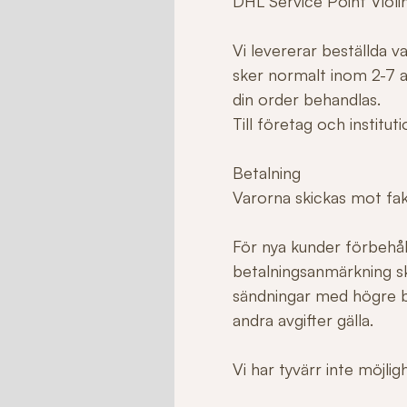
DHL Service Point Violi
Vi levererar beställda 
sker normalt inom 2-7 ar
din order behandlas.
Till företag och institu
Betalning
Varorna skickas mot fakt
För nya kunder förbehåll
betalningsanmärkning sk
sändningar med högre b
andra avgifter gälla.
Vi har tyvärr inte möjli