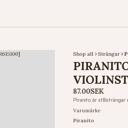
Shop all
Strängar
P
PIRANITO
VIOLINST
87.00
SEK
Piranito är stålsträngar 
Varumärke
Piranito