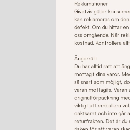
Reklamationer
Givetvis gäller konsume
kan reklameras om den ha
defekt. Om du hittar en
oss omgående. När rekla
kostnad. Kontrollera allt
Ångerrätt
Du har alltid rätt att å
mottagit dina varor. Me
så snart som möjligt, do
varan mottagits. Varan sk
originalförpackning med
viktigt att emballera v
oaktsamt och inte går att 
returfrakten. Det är du
risken för att varan sk