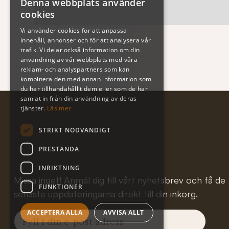
Denna webbplats använder
cookies
Vi använder cookies för att anpassa
innehåll, annonser och för att analysera vår
trafik. Vi delar också information om din
användning av vår webbplats med våra
reklam- och analyspartners som kan
kombinera den med annan information som
du har tillhandahållit dem eller som de har
samlat in från din användning av deras
tjänster.
Läs mer
STRIKT NÖDVÄNDIGT
Subscribe to our newslet
PRESTANDA
INRIKTNING
Missa inget! Anmäl dig till vårt nyhetsbrev och få de
FUNKTIONER
senaste uppdateringarna direkt till din inkorg.
ACCEPTERA ALLA
AVVISA ALLT