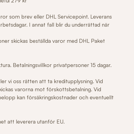
netui 279 kr
varor som brev eller DHL Servicepoint. Leverans
betsdagar. I annat fall blir du underrättad när
tioner skickas beställda varor med DHL Paket
ura. Betalningsvillkor privatpersoner 15 dagar.
er vi oss rätten att ta kreditupplysning. Vid
ickas varorna mot förskottsbetalning. Vid
elopp kan försäkringskostnader och eventuellt
ghet att leverera utanför EU.