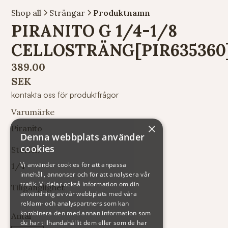
Shop all
Strängar
Produktnamn
PIRANITO G 1/4-1/8
CELLOSTRÄNG[PIR635360
389.00
SEK
kontakta oss för produktfrågor
Varumärke
×
Piranito
Denna webbplats använder
cookies
Storlek
Vi använder cookies för att anpassa
1/4
innehåll, annonser och för att analysera vår
trafik. Vi delar också information om din
Tillgänglighet
användning av vår webbplats med våra
reklam- och analyspartners som kan
kombinera den med annan information som
Antal
du har tillhandahållit dem eller som de har