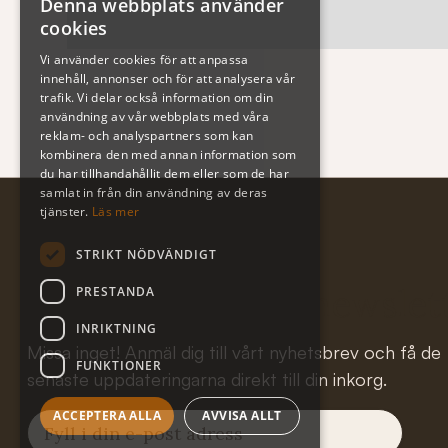
Denna webbplats använder
cookies
Vi använder cookies för att anpassa
innehåll, annonser och för att analysera vår
trafik. Vi delar också information om din
användning av vår webbplats med våra
reklam- och analyspartners som kan
kombinera den med annan information som
du har tillhandahållit dem eller som de har
samlat in från din användning av deras
tjänster.
Läs mer
STRIKT NÖDVÄNDIGT
Subscribe to our newslet
PRESTANDA
INRIKTNING
Missa inget! Anmäl dig till vårt nyhetsbrev och få de
FUNKTIONER
senaste uppdateringarna direkt till din inkorg.
ACCEPTERA ALLA
AVVISA ALLT