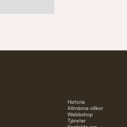
ter!
Pages
Historia
Allmänna villkor
Webbshop
Tjänster
Kontakta oss