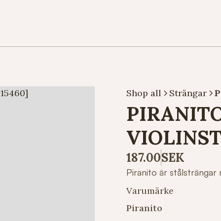
Shop all
Strängar
P
PIRANITO
VIOLINST
187.00
SEK
Piranito är stålsträngar 
Varumärke
Piranito