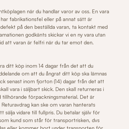
ntköplagen när du handlar varor av oss. En vara
r fabrikationsfel eller på annat sätt är
 defekt på den beställda varan, ta kontakt med
mationen godkänts skickar vi en ny vara utan
id att varan är felfri när du tar emot den.
ngra ditt köp inom 14 dagar från det att du
ddelande om att du ångrat ditt köp ska lämnas
ck senast inom fjorton (14) dagar från det att
all vara i säljbart skick. Den skall returneras i
 tillhörande förpackningsmaterial. Det är
äl. Returavdrag kan ske om varan hanterats
sälja vidare till fullpris. Du betalar själv för
 som kund som står för transportrisken, dvs
adas eller kommer bort under transporten för