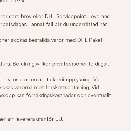
netui 279 kr
varor som brev eller DHL Servicepoint. Leverans
betsdagar. I annat fall blir du underrättad när
tioner skickas beställda varor med DHL Paket
ura. Betalningsvillkor privatpersoner 15 dagar.
er vi oss rätten att ta kreditupplysning. Vid
ickas varorna mot förskottsbetalning. Vid
elopp kan försäkringskostnader och eventuellt
ghet att leverera utanför EU.