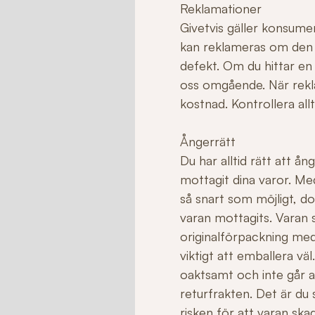
Reklamationer
Givetvis gäller konsume
kan reklameras om den ha
defekt. Om du hittar en
oss omgående. När rekla
kostnad. Kontrollera allt
Ångerrätt
Du har alltid rätt att å
mottagit dina varor. Me
så snart som möjligt, do
varan mottagits. Varan sk
originalförpackning med
viktigt att emballera v
oaktsamt och inte går att 
returfrakten. Det är du
risken för att varan sk