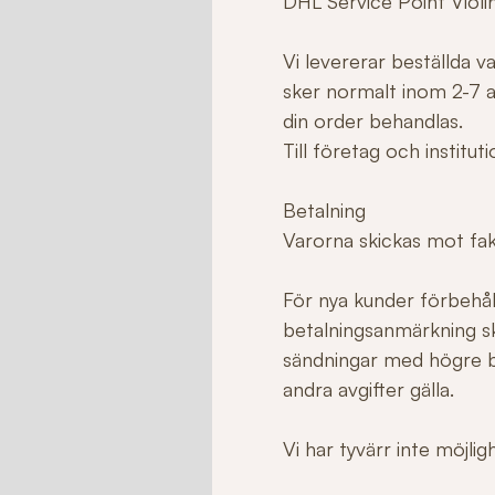
DHL Service Point Violi
Vi levererar beställda 
sker normalt inom 2-7 ar
din order behandlas.
Till företag och institu
Betalning
Varorna skickas mot fakt
För nya kunder förbehåll
betalningsanmärkning sk
sändningar med högre b
andra avgifter gälla.
Vi har tyvärr inte möjli