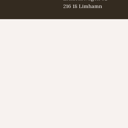
216 18 Limhamn
.se
5 98 03
Strängmärken
Instrument
Developed by LAPS AB