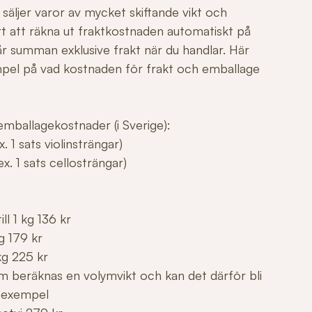
säljer varor av mycket skiftande vikt och
årt att räkna ut fraktkostnaden automatiskt på
r summan exklusive frakt när du handlar. Här
mpel på vad kostnaden för frakt och emballage
mballagekostnader (i Sverige):
. 1 sats violinsträngar)
x. 1 sats cellosträngar)
ll 1 kg 136 kr
g 179 kr
kg 225 kr
m beräknas en volymvikt och kan det därför bli
 exempel