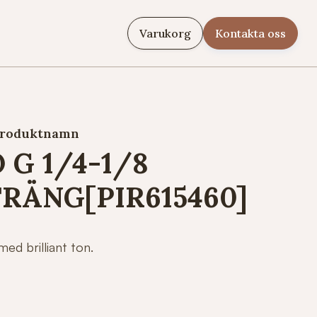
Varukorg
Kontakta oss
roduktnamn
 G 1/4-1/8
RÄNG[PIR615460]
med brilliant ton.