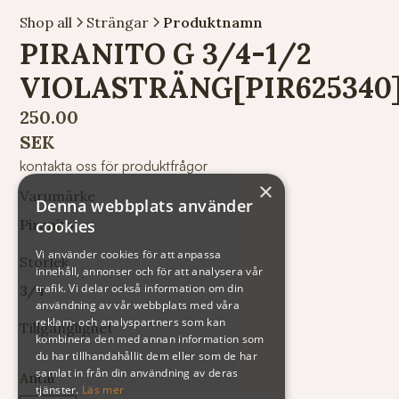
Shop all
Strängar
Produktnamn
PIRANITO G 3/4-1/2
VIOLASTRÄNG[PIR625340
250.00
SEK
kontakta oss för produktfrågor
×
Varumärke
Denna webbplats använder
cookies
Piranito
Vi använder cookies för att anpassa
Storlek
innehåll, annonser och för att analysera vår
trafik. Vi delar också information om din
3/4
användning av vår webbplats med våra
reklam- och analyspartners som kan
Tillgänglighet
kombinera den med annan information som
du har tillhandahållit dem eller som de har
samlat in från din användning av deras
Antal
tjänster.
Läs mer