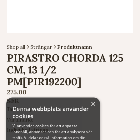
Shop all
Strängar
Produktnamn
PIRASTRO CHORDA 125
CM, 13 1/2
PM[PIR192200]
275.00
SEK
×
Denna webbplats använder
Tarmsträng
cookies
Varumärke
Vi använder cookies för att anpassa
Individual strings
innehåll, annonser och för att analysera vår
trafik. Vi delar också information om din