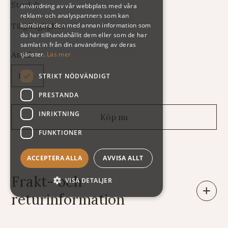
Storlek
användning av vår webbplats med våra
reklam- och analyspartners som kan
kombinera den med annan information som
Tillgänglighet
du har tillhandahållit dem eller som de har
samlat in från din användning av deras
Antal
tjänster.
Läs mer
STRIKT NÖDVÄNDIGT
PRESTANDA
INRIKTNING
FUNKTIONER
ACCEPTERA ALLA
AVVISA ALLT
Frakt- och
VISA DETALJER
returinformation
Leveranser: Eftersom vi säljer varor av mycket skiftande