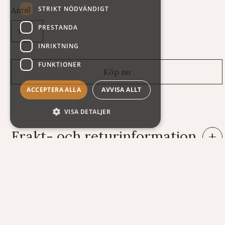
STRIKT NÖDVÄNDIGT
Antal
PRESTANDA
INRIKTNING
FUNKTIONER
ACCEPTERA ALLA
AVVISA ALLT
VISA DETALJER
Frakt- och returinformation
Leveranser: Eftersom vi säljer varor av mycket skiftande vikt
och storlek har vi tyvärr svårt att räkna ut fraktkostnaden
automatiskt på vår webshop. Därför står summan exklusive
frakt när du handlar. Här nedan följer några exempel på vad
kostnaden för frakt och emballage kan bli.