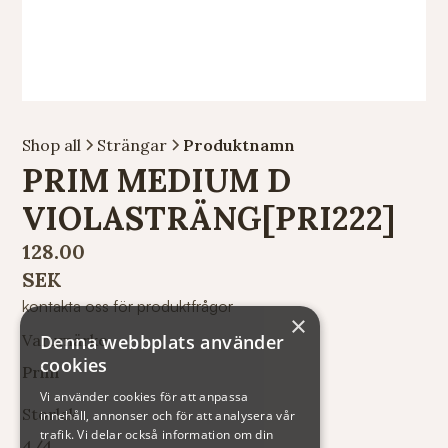
Shop all
Strängar
Produktnamn
PRIM MEDIUM D
VIOLASTRÄNG[PRI222]
128.00
SEK
kontakta oss för produktfrågor
×
Denna webbplats använder
Varumärke
cookies
Prim
Vi använder cookies för att anpassa
Storlek
innehåll, annonser och för att analysera vår
trafik. Vi delar också information om din
4/4