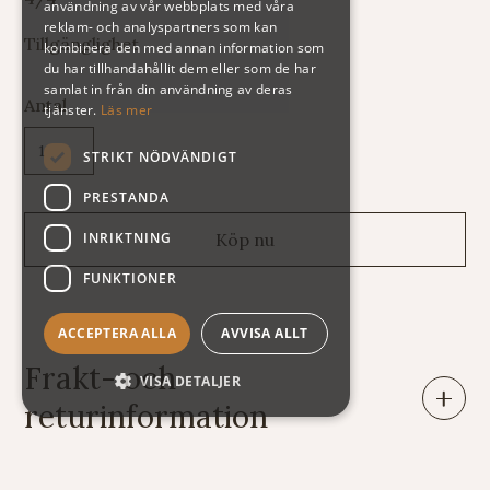
användning av vår webbplats med våra
reklam- och analyspartners som kan
Tillgänglighet
kombinera den med annan information som
du har tillhandahållit dem eller som de har
samlat in från din användning av deras
Antal
tjänster.
Läs mer
STRIKT NÖDVÄNDIGT
PRESTANDA
INRIKTNING
FUNKTIONER
ACCEPTERA ALLA
AVVISA ALLT
Frakt- och
VISA DETALJER
returinformation
Leveranser: Eftersom vi säljer varor av mycket skiftande
vikt och storlek har vi tyvärr svårt att räkna ut