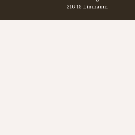
216 18 Limhamn
.se
5 98 03
Strängmärken
Instrument
Developed by LAPS AB