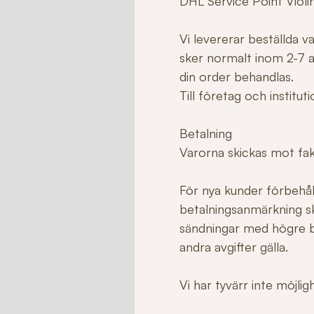
DHL Service Point Violi
Vi levererar beställda 
sker normalt inom 2-7 ar
din order behandlas.
Till företag och institu
Betalning
Varorna skickas mot fakt
För nya kunder förbehåll
betalningsanmärkning sk
sändningar med högre b
andra avgifter gälla.
Vi har tyvärr inte möjli