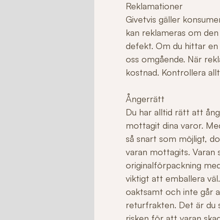
Reklamationer
Givetvis gäller konsume
kan reklameras om den ha
defekt. Om du hittar en
oss omgående. När rekla
kostnad. Kontrollera allt
Ångerrätt
Du har alltid rätt att å
mottagit dina varor. Me
så snart som möjligt, do
varan mottagits. Varan sk
originalförpackning med
viktigt att emballera v
oaktsamt och inte går att 
returfrakten. Det är du
risken för att varan sk