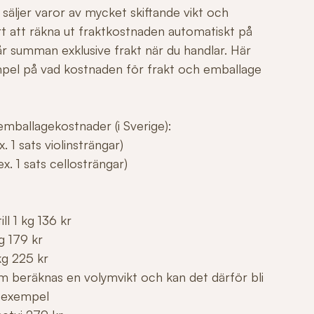
säljer varor av mycket skiftande vikt och
årt att räkna ut fraktkostnaden automatiskt på
r summan exklusive frakt när du handlar. Här
mpel på vad kostnaden för frakt och emballage
mballagekostnader (i Sverige):
. 1 sats violinsträngar)
x. 1 sats cellosträngar)
ll 1 kg 136 kr
g 179 kr
kg 225 kr
m beräknas en volymvikt och kan det därför bli
 exempel