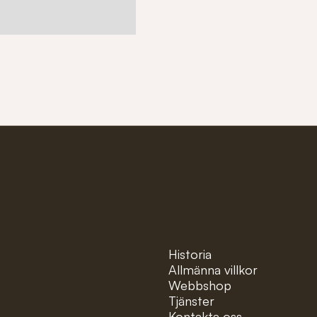
ter!
Pages
Historia
Allmänna villkor
Webbshop
Tjänster
Kontakta oss