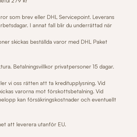
netui 279 kr
varor som brev eller DHL Servicepoint. Leverans
betsdagar. I annat fall blir du underrättad när
tioner skickas beställda varor med DHL Paket
ura. Betalningsvillkor privatpersoner 15 dagar.
er vi oss rätten att ta kreditupplysning. Vid
ickas varorna mot förskottsbetalning. Vid
elopp kan försäkringskostnader och eventuellt
ghet att leverera utanför EU.