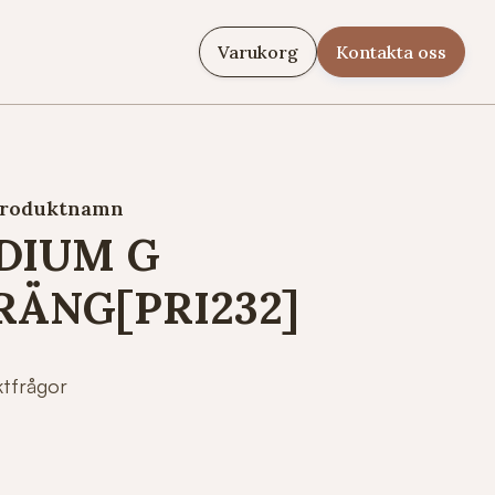
Varukorg
Kontakta oss
roduktnamn
DIUM G
RÄNG[PRI232]
ktfrågor