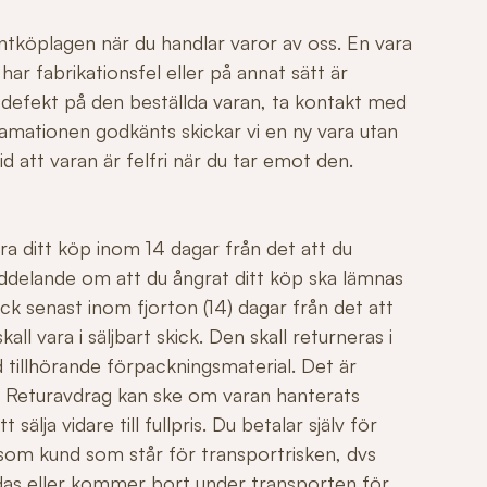
ntköplagen när du handlar varor av oss. En vara
r fabrikationsfel eller på annat sätt är
 defekt på den beställda varan, ta kontakt med
mationen godkänts skickar vi en ny vara utan
id att varan är felfri när du tar emot den.
ngra ditt köp inom 14 dagar från det att du
ddelande om att du ångrat ditt köp ska lämnas
ck senast inom fjorton (14) dagar från det att
all vara i säljbart skick. Den skall returneras i
 tillhörande förpackningsmaterial. Det är
äl. Returavdrag kan ske om varan hanterats
sälja vidare till fullpris. Du betalar själv för
 som kund som står för transportrisken, dvs
adas eller kommer bort under transporten för