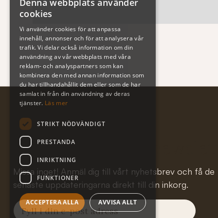
Denna webbplats använder
cookies
Vi använder cookies för att anpassa
innehåll, annonser och för att analysera vår
trafik. Vi delar också information om din
användning av vår webbplats med våra
reklam- och analyspartners som kan
kombinera den med annan information som
du har tillhandahållit dem eller som de har
samlat in från din användning av deras
tjänster.
Läs mer
STRIKT NÖDVÄNDIGT
Subscribe to our newslet
PRESTANDA
INRIKTNING
Missa inget! Anmäl dig till vårt nyhetsbrev och få de
FUNKTIONER
senaste uppdateringarna direkt till din inkorg.
ACCEPTERA ALLA
AVVISA ALLT