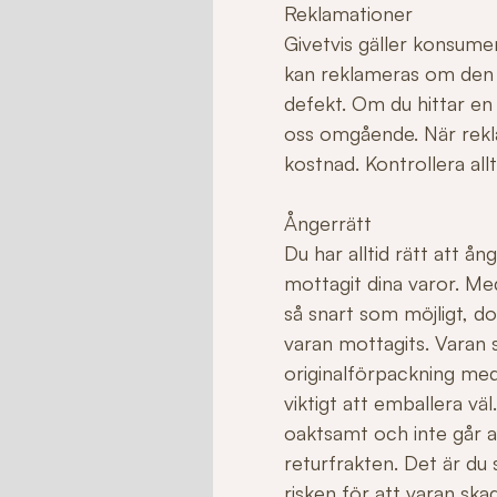
Reklamationer
Givetvis gäller konsume
kan reklameras om den ha
defekt. Om du hittar en
oss omgående. När rekla
kostnad. Kontrollera allt
Ångerrätt
Du har alltid rätt att å
mottagit dina varor. Me
så snart som möjligt, do
varan mottagits. Varan sk
originalförpackning med
viktigt att emballera v
oaktsamt och inte går att 
returfrakten. Det är du
risken för att varan sk