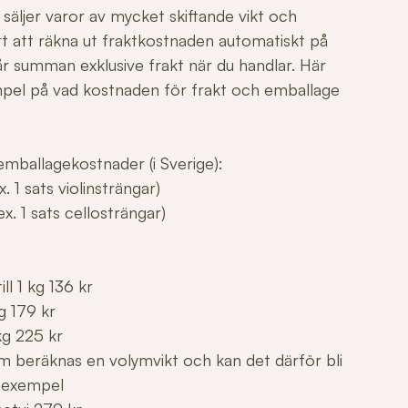
säljer varor av mycket skiftande vikt och
årt att räkna ut fraktkostnaden automatiskt på
r summan exklusive frakt när du handlar. Här
mpel på vad kostnaden för frakt och emballage
mballagekostnader (i Sverige):
. 1 sats violinsträngar)
x. 1 sats cellosträngar)
ll 1 kg 136 kr
g 179 kr
kg 225 kr
m beräknas en volymvikt och kan det därför bli
 exempel