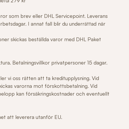
netui 279 kr
varor som brev eller DHL Servicepoint. Leverans
betsdagar. I annat fall blir du underrättad när
tioner skickas beställda varor med DHL Paket
ura. Betalningsvillkor privatpersoner 15 dagar.
er vi oss rätten att ta kreditupplysning. Vid
ickas varorna mot förskottsbetalning. Vid
elopp kan försäkringskostnader och eventuellt
ghet att leverera utanför EU.