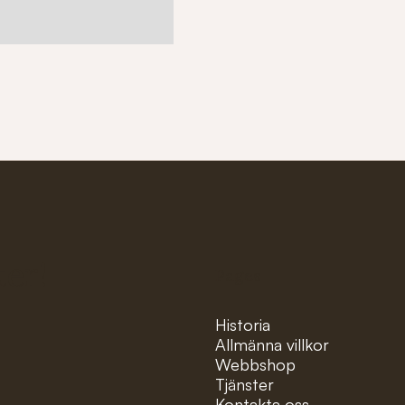
ter!
Pages
Historia
Allmänna villkor
Webbshop
Tjänster
Kontakta oss