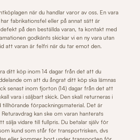
ntköplagen när du handlar varor av oss. En vara
r fabrikationsfel eller på annat sätt är
 defekt på den beställda varan, ta kontakt med
mationen godkänts skickar vi en ny vara utan
id att varan är felfri när du tar emot den.
ngra ditt köp inom 14 dagar från det att du
ddelande om att du ångrat ditt köp ska lämnas
ck senast inom fjorton (14) dagar från det att
all vara i säljbart skick. Den skall returneras i
 tillhörande förpackningsmaterial. Det är
äl. Returavdrag kan ske om varan hanterats
sälja vidare till fullpris. Du betalar själv för
 som kund som står för transportrisken, dvs
adas eller kommer bort under transporten för