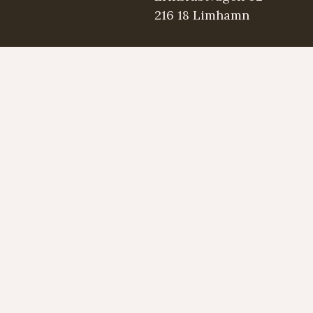
216 18 Limhamn
.se
5 98 03
Strängmärken
Instrument
Developed by LAPS AB