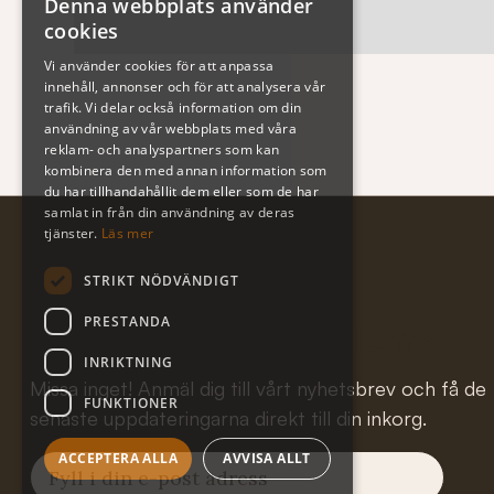
Denna webbplats använder
cookies
Vi använder cookies för att anpassa
innehåll, annonser och för att analysera vår
trafik. Vi delar också information om din
användning av vår webbplats med våra
reklam- och analyspartners som kan
kombinera den med annan information som
du har tillhandahållit dem eller som de har
samlat in från din användning av deras
tjänster.
Läs mer
STRIKT NÖDVÄNDIGT
Subscribe to our newslet
PRESTANDA
INRIKTNING
Missa inget! Anmäl dig till vårt nyhetsbrev och få de
FUNKTIONER
senaste uppdateringarna direkt till din inkorg.
ACCEPTERA ALLA
AVVISA ALLT