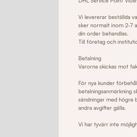
DHL Service Point Violi
Vi levererar beställda 
sker normalt inom 2-7 ar
din order behandlas.
Till företag och institu
Betalning
Varorna skickas mot fakt
För nya kunder förbehåll
betalningsanmärkning sk
sändningar med högre b
andra avgifter gälla.
Vi har tyvärr inte möjli