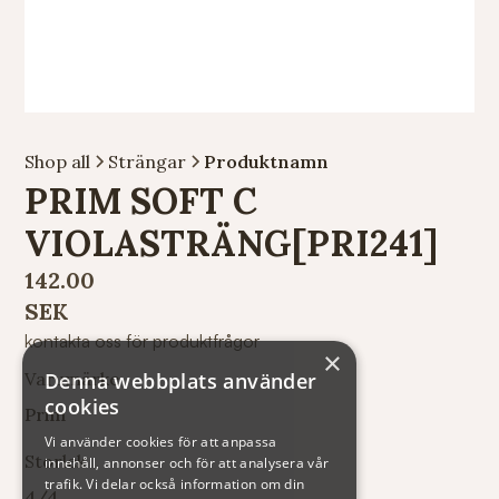
Shop all
Strängar
Produktnamn
PRIM SOFT C
VIOLASTRÄNG[PRI241]
142.00
SEK
kontakta oss för produktfrågor
×
Denna webbplats använder
Varumärke
cookies
Prim
Vi använder cookies för att anpassa
Storlek
innehåll, annonser och för att analysera vår
trafik. Vi delar också information om din
4/4