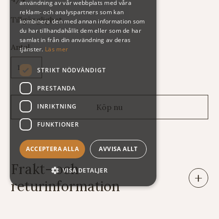
användning av vår webbplats med våra
reklam- och analyspartners som kan
Tillgänglighet
kombinera den med annan information som
du har tillhandahållit dem eller som de har
samlat in från din användning av deras
Antal
tjänster.
Läs mer
STRIKT NÖDVÄNDIGT
PRESTANDA
INRIKTNING
FUNKTIONER
ACCEPTERA ALLA
AVVISA ALLT
Frakt- och
VISA DETALJER
returinformation
Leveranser: Eftersom vi säljer varor av mycket skiftande
vikt och storlek har vi tyvärr svårt att räkna ut