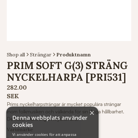
Shop all
Strängar
Produktnamn
PRIM SOFT G(3) STRÄNG
NYCKELHARPA [PRI531]
282.00
SEK
Prims nyckelharpsträngar är mycket populära strängar
×
inom folkmusiken och välkända för sin långa hållbarhet.
Denna webbplats använder
De håller stämningen mycket bra.
cookies
Varumärke
Vi använder cookies för att anpassa