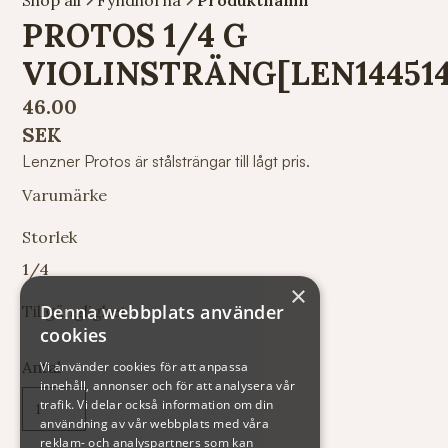
PROTOS 1/4 G
VIOLINSTRÄNG[LEN144514
46.00
SEK
Lenzner Protos är stålsträngar till lågt pris.
Varumärke
Storlek
1/4
×
Denna webbplats använder
Tillgänglighet
cookies
Antal
Vi använder cookies för att anpassa
innehåll, annonser och för att analysera vår
trafik. Vi delar också information om din
användning av vår webbplats med våra
reklam- och analyspartners som kan