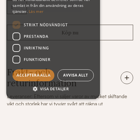
samlat in från din användning av deras
tjänster.
Läs mer
STRIKT NÖDVÄNDIGT
PRESTANDA
INRIKTNING
FUNKTIONER
Frakt- och
ACCEPTERA ALLA
AVVISA ALLT
returinformation
VISA DETALJER
Leveranser: Eftersom vi säljer varor av mycket skiftande
vikt och storlek har vi tyvärr svårt att räkna ut
fraktkostnaden automatiskt på vår webshop. Därför står
summan exklusive frakt när du handlar. Här nedan följer
några exempel på vad kostnaden för frakt och emballage
kan bli.