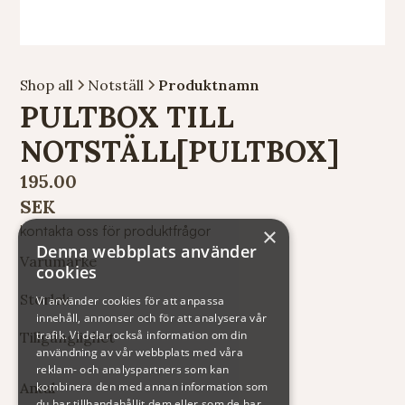
Shop all
Notställ
Produktnamn
PULTBOX TILL
NOTSTÄLL[PULTBOX]
195.00
SEK
kontakta oss för produktfrågor
×
Denna webbplats använder
Varumärke
cookies
Storlek
Vi använder cookies för att anpassa
innehåll, annonser och för att analysera vår
trafik. Vi delar också information om din
Tillgänglighet
användning av vår webbplats med våra
reklam- och analyspartners som kan
kombinera den med annan information som
Antal
du har tillhandahållit dem eller som de har