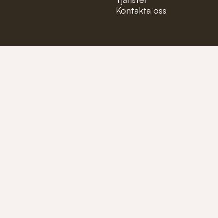
Kontakta oss
Mejla oss på:
info@fioler
Ring oss på:
+46 (0)40-1
Tillverkare