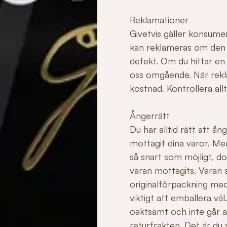
Reklamationer
Givetvis gäller konsume
kan reklameras om den ha
defekt. Om du hittar en
oss omgående. När rekla
kostnad. Kontrollera allt
Ångerrätt
Du har alltid rätt att å
mottagit dina varor. Me
så snart som möjligt, do
varan mottagits. Varan sk
originalförpackning med
viktigt att emballera v
oaktsamt och inte går att 
returfrakten. Det är du