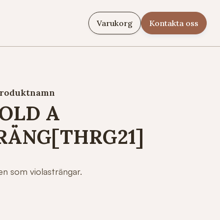
Varukorg
Kontakta oss
roduktnamn
OLD A
RÄNG[THRG21]
en som violasträngar.