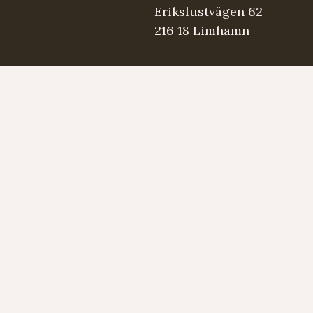
Erikslustvägen 62
216 18 Limhamn
.se
5 98 03
Strängmärken
Instrument
Developed by LAPS AB