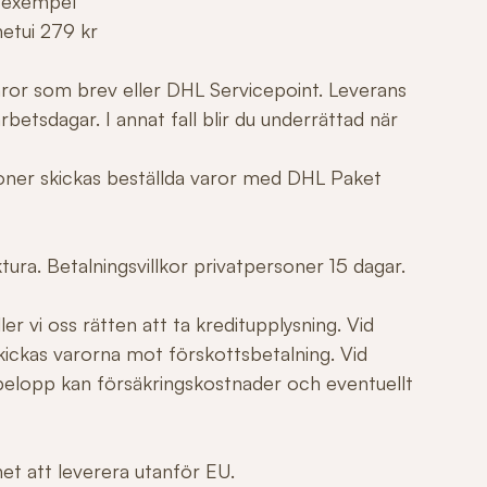
 exempel
netui 279 kr
varor som brev eller DHL Servicepoint. Leverans
betsdagar. I annat fall blir du underrättad när
tioner skickas beställda varor med DHL Paket
ura. Betalningsvillkor privatpersoner 15 dagar.
er vi oss rätten att ta kreditupplysning. Vid
ickas varorna mot förskottsbetalning. Vid
elopp kan försäkringskostnader och eventuellt
ghet att leverera utanför EU.