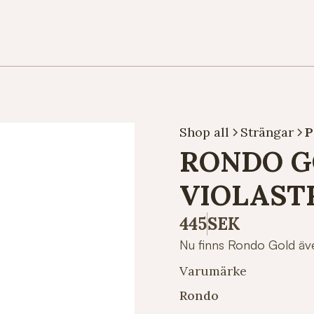
Shop all
Strängar
P
RONDO G
VIOLAST
445
SEK
Nu finns Rondo Gold äv
Varumärke
Rondo