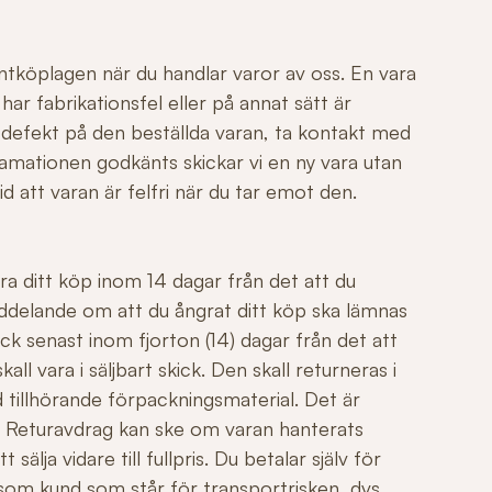
ntköplagen när du handlar varor av oss. En vara
r fabrikationsfel eller på annat sätt är
 defekt på den beställda varan, ta kontakt med
mationen godkänts skickar vi en ny vara utan
id att varan är felfri när du tar emot den.
ngra ditt köp inom 14 dagar från det att du
ddelande om att du ångrat ditt köp ska lämnas
ck senast inom fjorton (14) dagar från det att
all vara i säljbart skick. Den skall returneras i
 tillhörande förpackningsmaterial. Det är
äl. Returavdrag kan ske om varan hanterats
sälja vidare till fullpris. Du betalar själv för
 som kund som står för transportrisken, dvs