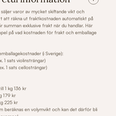
säljer varor av mycket skiftande vikt och
årt att räkna ut fraktkostnaden automatiskt på
r summan exklusive frakt när du handlar. Här
mpel på vad kostnaden för frakt och emballage
mballagekostnader (i Sverige):
. 1 sats violinsträngar)
x. 1 sats cellosträngar)
ll 1 kg 136 kr
g 179 kr
kg 225 kr
m beräknas en volymvikt och kan det därför bli