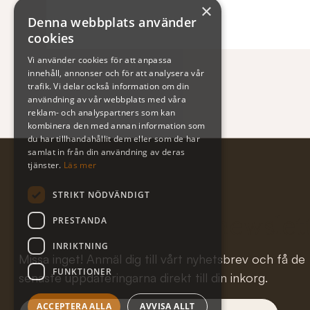
×
Denna webbplats använder
cookies
Vi använder cookies för att anpassa
innehåll, annonser och för att analysera vår
trafik. Vi delar också information om din
användning av vår webbplats med våra
reklam- och analyspartners som kan
kombinera den med annan information som
du har tillhandahållit dem eller som de har
samlat in från din användning av deras
tjänster.
Läs mer
STRIKT NÖDVÄNDIGT
Subscribe to our newslet
PRESTANDA
INRIKTNING
Missa inget! Anmäl dig till vårt nyhetsbrev och få de
FUNKTIONER
senaste uppdateringarna direkt till din inkorg.
ACCEPTERA ALLA
AVVISA ALLT