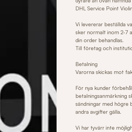
dyrare än ovan nämnda
DHL Service Point Violi
Vi levererar beställda 
sker normalt inom 2-7 ar
din order behandlas.
Till företag och institu
Betalning
Varorna skickas mot fakt
För nya kunder förbehåll
betalningsanmärkning sk
sändningar med högre b
andra avgifter gälla.
Vi har tyvärr inte möjli