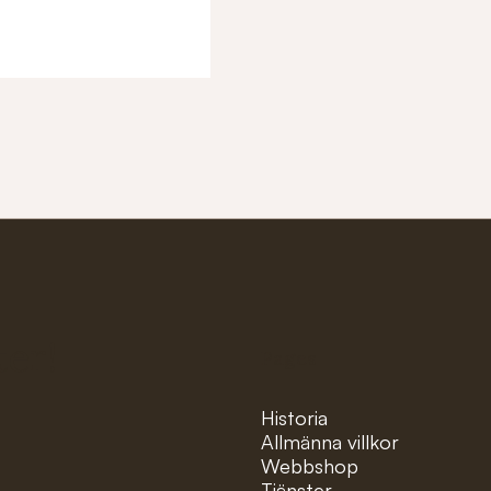
ter!
Pages
Historia
Allmänna villkor
Webbshop
Tjänster