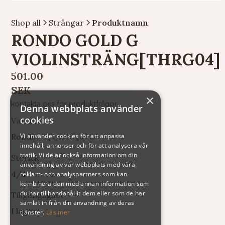
Shop all
Strängar
Produktnamn
RONDO GOLD G
VIOLINSTRÄNG[THRG04]
501.00
SEK
×
kontakta oss för produktfrågor
Denna webbplats använder
cookies
Varumärke
Rondo
Vi använder cookies för att anpassa
innehåll, annonser och för att analysera vår
trafik. Vi delar också information om din
Storlek
användning av vår webbplats med våra
4/4
reklam- och analyspartners som kan
kombinera den med annan information som
du har tillhandahållit dem eller som de har
Tillgänglighet
samlat in från din användning av deras
I lager
tjänster.
Läs mer