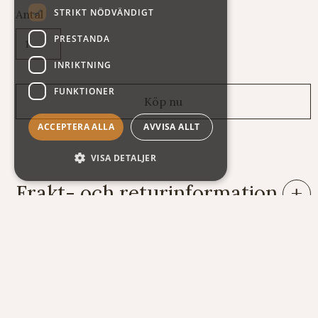
STRIKT NÖDVÄNDIGT
Antal
PRESTANDA
INRIKTNING
FUNKTIONER
ACCEPTERA ALLA
AVVISA ALLT
VISA DETALJER
Frakt- och returinformation
Leveranser: Eftersom vi säljer varor av mycket skiftande vikt
och storlek har vi tyvärr svårt att räkna ut fraktkostnaden
automatiskt på vår webshop. Därför står summan exklusive
frakt när du handlar. Här nedan följer några exempel på vad
kostnaden för frakt och emballage kan bli.