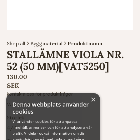
Shop all
Byggmaterial
Produktnamn
STALLÄMNE VIOLA NR.
52 (50 MM)[VAT5250]
130.00
SEK
kontakta oss för produktfrågor
×
Denna webbplats använder
Varumärke
cookies
Storlek
Vi använder cookies för att anpassa
4/4
innehåll, annonser och för att analysera vår
trafik. Vi delar också information om din
användning av vår webbplats med våra