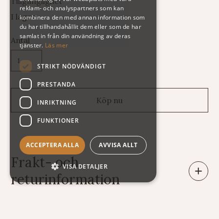
Tillgänglighet
reklam- och analyspartners som kan
I lager
kombinera den med annan information som
du har tillhandahållit dem eller som de har
samlat in från din användning av deras
Antal
tjänster.
Läs mer
STRIKT NÖDVÄNDIGT
PRESTANDA
INRIKTNING
FUNKTIONER
ACCEPTERA ALLA
AVVISA ALLT
Frakt- och
VISA DETALJER
returinformation
Leveranser: Eftersom vi säljer varor av mycket skiftande
vikt och storlek har vi tyvärr svårt att räkna ut