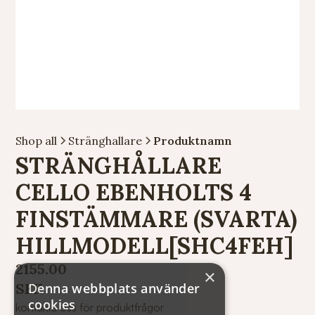
Shop all
Stränghallare
Produktnamn
STRÄNGHÅLLARE
CELLO EBENHOLTS 4
FINSTÄMMARE (SVARTA)
HILLMODELL[SHC4FEH]
2155.00
×
SEK
Denna webbplats använder
cookies
kontakta oss för produktfrågor