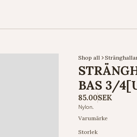
Shop all
Stränghalla
STRÄNG
BAS 3/4[
85.00
SEK
Nylon.
Varumärke
Storlek