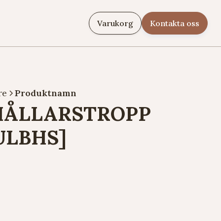
Varukorg
Kontakta oss
re
Produktnamn
HÅLLARSTROPP
ULBHS]