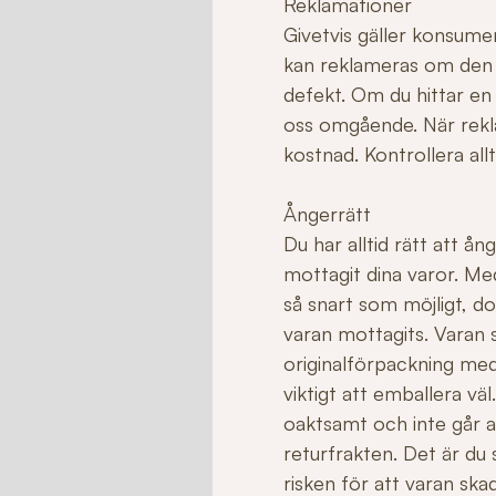
Reklamationer
Givetvis gäller konsume
kan reklameras om den ha
defekt. Om du hittar en
oss omgående. När rekla
kostnad. Kontrollera allt
Ångerrätt
Du har alltid rätt att å
mottagit dina varor. Me
så snart som möjligt, do
varan mottagits. Varan sk
originalförpackning med
viktigt att emballera v
oaktsamt och inte går att 
returfrakten. Det är du
risken för att varan sk