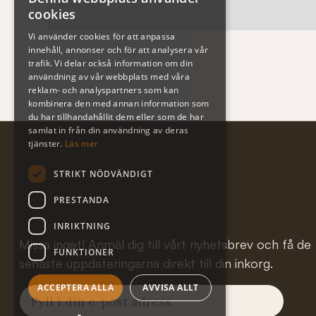
cookies
Vi använder cookies för att anpassa
innehåll, annonser och för att analysera vår
trafik. Vi delar också information om din
användning av vår webbplats med våra
reklam- och analyspartners som kan
kombinera den med annan information som
du har tillhandahållit dem eller som de har
samlat in från din användning av deras
tjänster.
Läs mer
STRIKT NÖDVÄNDIGT
PRESTANDA
Subscribe to our newslet
INRIKTNING
Missa inget! Anmäl dig till vårt nyhetsbrev och få de
FUNKTIONER
senaste uppdateringarna direkt till din inkorg.
ACCEPTERA ALLA
AVVISA ALLT