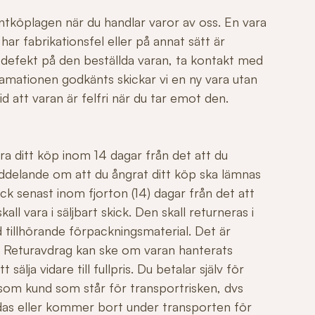
ntköplagen när du handlar varor av oss. En vara
r fabrikationsfel eller på annat sätt är
 defekt på den beställda varan, ta kontakt med
mationen godkänts skickar vi en ny vara utan
id att varan är felfri när du tar emot den.
ngra ditt köp inom 14 dagar från det att du
ddelande om att du ångrat ditt köp ska lämnas
ck senast inom fjorton (14) dagar från det att
all vara i säljbart skick. Den skall returneras i
 tillhörande förpackningsmaterial. Det är
äl. Returavdrag kan ske om varan hanterats
sälja vidare till fullpris. Du betalar själv för
 som kund som står för transportrisken, dvs
adas eller kommer bort under transporten för