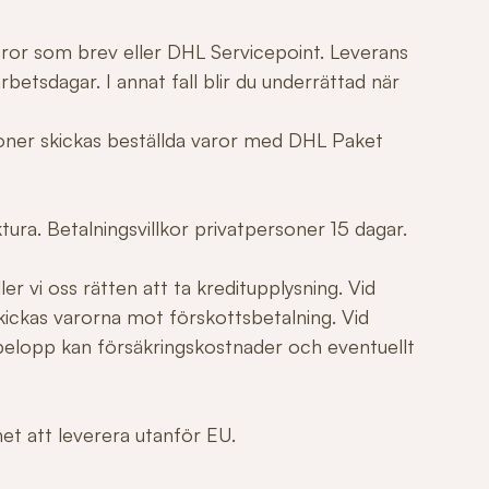
varor som brev eller DHL Servicepoint. Leverans
betsdagar. I annat fall blir du underrättad när
tioner skickas beställda varor med DHL Paket
ura. Betalningsvillkor privatpersoner 15 dagar.
er vi oss rätten att ta kreditupplysning. Vid
ickas varorna mot förskottsbetalning. Vid
elopp kan försäkringskostnader och eventuellt
ghet att leverera utanför EU.