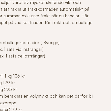
säljer varor av mycket skiftande vikt och
årt att räkna ut fraktkostnaden automatiskt på
r summan exklusive frakt när du handlar. Här
mpel på vad kostnaden för frakt och emballage
mballagekostnader (i Sverige):
. 1 sats violinsträngar)
x. 1 sats cellosträngar)
ll 1 kg 136 kr
g 179 kr
kg 225 kr
m beräknas en volymvikt och kan det därför bli
 exempel
netui 279 kr