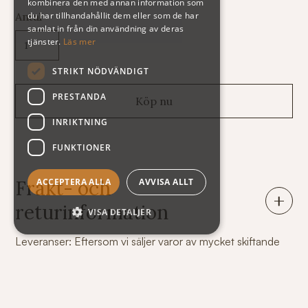
kombinera den med annan information som
du har tillhandahållit dem eller som de har
Antal
samlat in från din användning av deras
tjänster.
Läs mer
STRIKT NÖDVÄNDIGT
PRESTANDA
INRIKTNING
FUNKTIONER
ACCEPTERA ALLA
AVVISA ALLT
Frakt- och
returinformation
VISA DETALJER
Leveranser: Eftersom vi säljer varor av mycket skiftande
vikt och storlek har vi tyvärr svårt att räkna ut
fraktkostnaden automatiskt på vår webshop. Därför står
summan exklusive frakt när du handlar. Här nedan följer
några exempel på vad kostnaden för frakt och emballage