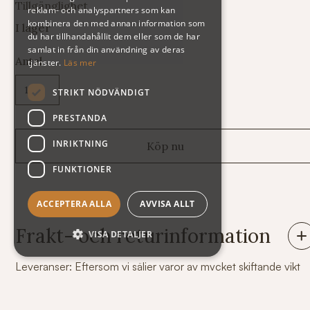
Tillgänglighet
reklam- och analyspartners som kan
kombinera den med annan information som
I lager
du har tillhandahållit dem eller som de har
samlat in från din användning av deras
Antal
tjänster.
Läs mer
STRIKT NÖDVÄNDIGT
PRESTANDA
INRIKTNING
FUNKTIONER
ACCEPTERA ALLA
AVVISA ALLT
Frakt- och returinformation
VISA DETALJER
Leveranser: Eftersom vi säljer varor av mycket skiftande vikt
och storlek har vi tyvärr svårt att räkna ut fraktkostnaden
automatiskt på vår webshop. Därför står summan exklusive