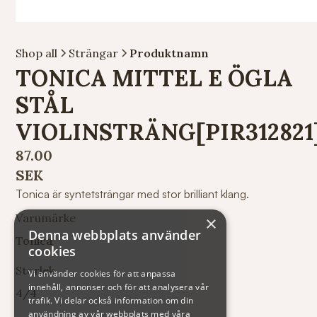
Shop all
Strängar
Produktnamn
TONICA MITTEL E ÖGLA
STÅL
VIOLINSTRÄNG[PIR312821
87.00
SEK
Tonica är syntetsträngar med stor brilliant klang.
Varumärke
×
Denna webbplats använder
Tonica
cookies
Storlek
Vi använder cookies för att anpassa
innehåll, annonser och för att analysera vår
4/4
trafik. Vi delar också information om din
användning av vår webbplats med våra