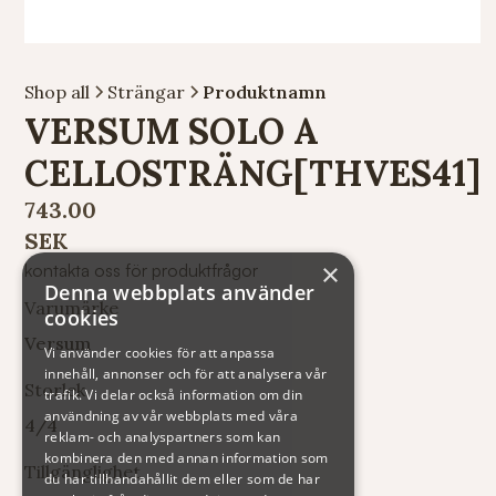
Shop all
Strängar
Produktnamn
VERSUM SOLO A
CELLOSTRÄNG[THVES41]
743.00
SEK
×
kontakta oss för produktfrågor
Denna webbplats använder
Varumärke
cookies
Versum
Vi använder cookies för att anpassa
innehåll, annonser och för att analysera vår
Storlek
trafik. Vi delar också information om din
användning av vår webbplats med våra
4/4
reklam- och analyspartners som kan
kombinera den med annan information som
Tillgänglighet
du har tillhandahållit dem eller som de har