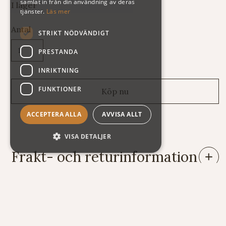
samlat in från din användning av deras
I lager
tjänster.
Läs mer
Antal
STRIKT NÖDVÄNDIGT
PRESTANDA
INRIKTNING
FUNKTIONER
ACCEPTERA ALLA
AVVISA ALLT
VISA DETALJER
Frakt- och returinformation
Leveranser: Eftersom vi säljer varor av mycket skiftande vikt
och storlek har vi tyvärr svårt att räkna ut fraktkostnaden
automatiskt på vår webshop. Därför står summan exklusive
frakt när du handlar. Här nedan följer några exempel på vad