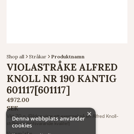
Shop all
Stråkar
Produktnamn
VIOLASTRÅKE ALFRED
KNOLL NR 190 KANTIG
601117[601117]
4972.00
SEK
×
Vikt 70 g. (Bilden visar ett exempel på en Alfred Knoll-
Denna webbplats använder
stråke av motsvarande kvalitet)
cookies
Varumärke