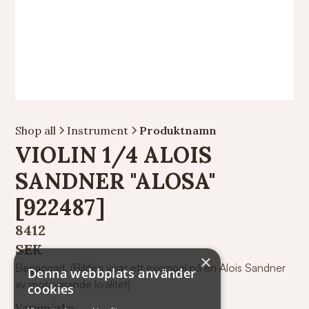
Shop all
Instrument
Produktnamn
VIOLIN 1/4 ALOIS
SANDNER "ALOSA"
[922487]
8412
SEK
×
Begagnad. (Bilden visar ett exempel på en Alois Sandner
Denna webbplats använder
av motsvarande kvalitet)
cookies
Varumärke