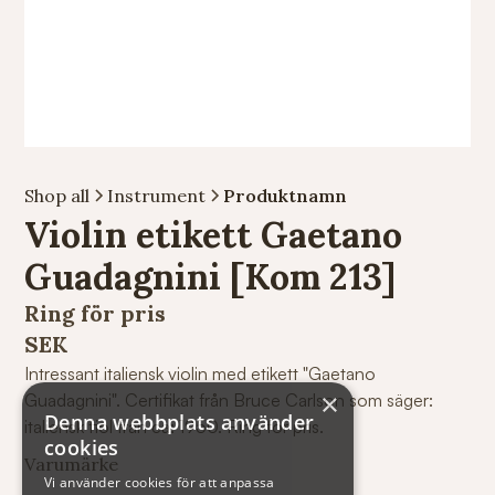
Shop all
Instrument
Produktnamn
Violin etikett Gaetano
Guadagnini [Kom 213]
Ring för pris
SEK
Intressant italiensk violin med etikett "Gaetano
×
Guadagnini". Certifikat från Bruce Carlson som säger:
Denna webbplats använder
italiensk fiol från ca: 1950. Ring för pris.
cookies
Varumärke
Vi använder cookies för att anpassa