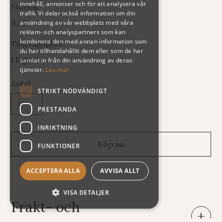
innehåll, annonser och för att analysera vår
Storlek
trafik. Vi delar också information om din
4/4
användning av vår webbplats med våra
reklam- och analyspartners som kan
kombinera den med annan information som
Tillgänglighet
du har tillhandahållit dem eller som de har
I lager
samlat in från din användning av deras
tjänster.
Läs mer
Antal
STRIKT NÖDVÄNDIGT
PRESTANDA
INRIKTNING
FUNKTIONER
ACCEPTERA ALLA
AVVISA ALLT
VISA DETALJER
Frakt- och