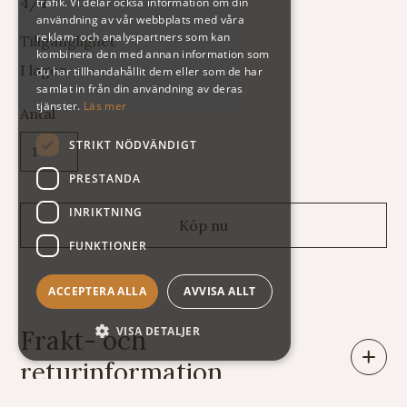
4/4
trafik. Vi delar också information om din
användning av vår webbplats med våra
reklam- och analyspartners som kan
Tillgänglighet
kombinera den med annan information som
I lager
du har tillhandahållit dem eller som de har
samlat in från din användning av deras
tjänster.
Läs mer
Antal
STRIKT NÖDVÄNDIGT
PRESTANDA
INRIKTNING
FUNKTIONER
ACCEPTERA ALLA
AVVISA ALLT
VISA DETALJER
Frakt- och
returinformation