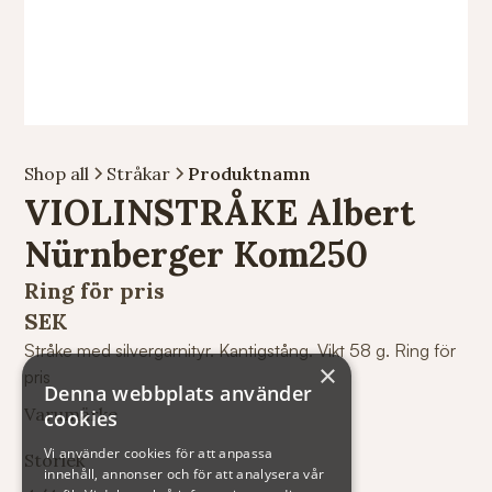
Shop all
Stråkar
Produktnamn
VIOLINSTRÅKE Albert
Nürnberger Kom250
Ring för pris
SEK
Stråke med silvergarnityr. Kantigstång. Vikt 58 g. Ring för
×
pris
Denna webbplats använder
Varumärke
cookies
Vi använder cookies för att anpassa
Storlek
innehåll, annonser och för att analysera vår