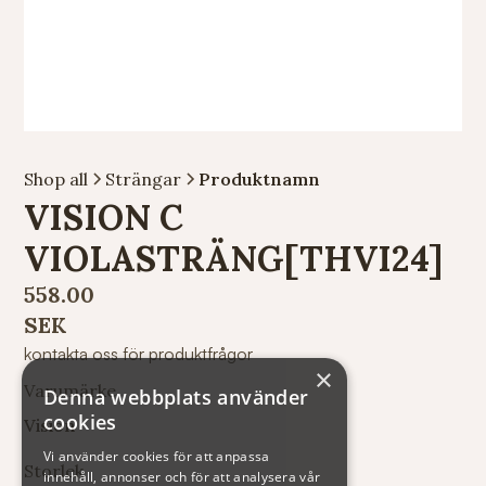
Shop all
Strängar
Produktnamn
VISION C
VIOLASTRÄNG[THVI24]
558.00
SEK
kontakta oss för produktfrågor
×
Varumärke
Denna webbplats använder
cookies
Vision
Vi använder cookies för att anpassa
Storlek
innehåll, annonser och för att analysera vår