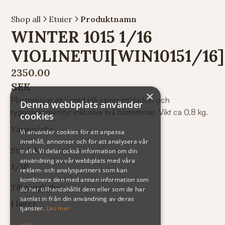
Shop all
Etuier
Produktnamn
WINTER 1015 1/16
VIOLINETUI[WIN10151/16]
2350.00
SEK
×
Plastpressat etui med blå sammetsklädsel och
Denna webbplats använder
ryggsäcksgarnityr inklusive två bärremmar. Vikt ca 0,8 kg.
cookies
Varumärke
Vi använder cookies för att anpassa
innehåll, annonser och för att analysera vår
Storlek
trafik. Vi delar också information om din
användning av vår webbplats med våra
1/16
reklam- och analyspartners som kan
kombinera den med annan information som
Tillgänglighet
du har tillhandahållit dem eller som de har
samlat in från din användning av deras
I lager
tjänster.
Läs mer