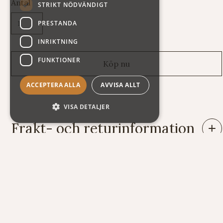
Antal
STRIKT NÖDVÄNDIGT
PRESTANDA
INRIKTNING
FUNKTIONER
ACCEPTERA ALLA
AVVISA ALLT
VISA DETALJER
Frakt- och returinformation
Leveranser: Eftersom vi säljer varor av mycket skiftande vikt
och storlek har vi tyvärr svårt att räkna ut fraktkostnaden
automatiskt på vår webshop. Därför står summan exklusive
frakt när du handlar. Här nedan följer några exempel på vad
kostnaden för frakt och emballage kan bli.
Exempel på frakt- och emballagekostnader (i Sverige):