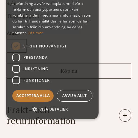
4/4
användning av vår webbplats med våra
reklam- och analyspartners som kan
kombinera den med annan information som
Tillgänglighet
du har tillhandahållit dem eller som de har
samlat in från din användning av deras
Antal
tjänster.
Läs mer
STRIKT NÖDVÄNDIGT
PRESTANDA
INRIKTNING
FUNKTIONER
ACCEPTERA ALLA
AVVISA ALLT
Frakt- och
VISA DETALJER
returinformation
Leveranser: Eftersom vi säljer varor av mycket skiftande