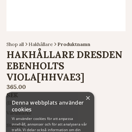
Shop all
Hakhållare
Produktnamn
HAKHÅLLARE DRESDEN
EBENHOLTS
VIOLA[HHVAE3]
365.00
SEK
×
Denna webbplats använder
(Bilden visar samma modell till violin)
cookies
Varumärke
Vi använder cookies för att anpassa
innehåll, annonser och för att analysera vår
Storlek
trafik. Vi delar också information om din