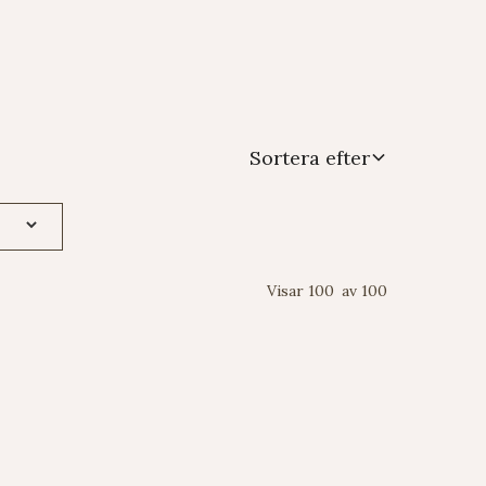
Sortera efter
Visar
100
av
100
STRAD PAD MEDIUM KARDBORRBAND
(BEIGE)[SPVM]