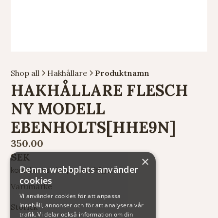
Shop all
Hakhållare
Produktnamn
HAKHÅLLARE FLESCH
NY MODELL
EBENHOLTS[HHE9N]
350.00
SEK
×
Denna webbplats använder
kontakta oss för produktfrågor
cookies
Varumärke
Vi använder cookies för att anpassa
innehåll, annonser och för att analysera vår
Storlek
trafik. Vi delar också information om din