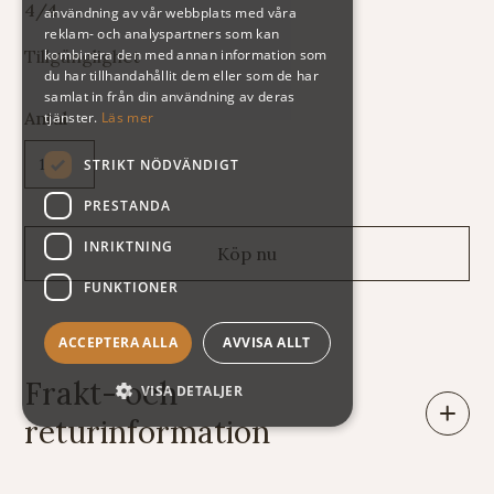
4/4
användning av vår webbplats med våra
reklam- och analyspartners som kan
kombinera den med annan information som
Tillgänglighet
du har tillhandahållit dem eller som de har
samlat in från din användning av deras
Antal
tjänster.
Läs mer
STRIKT NÖDVÄNDIGT
PRESTANDA
INRIKTNING
FUNKTIONER
ACCEPTERA ALLA
AVVISA ALLT
Frakt- och
VISA DETALJER
returinformation
Leveranser: Eftersom vi säljer varor av mycket skiftande