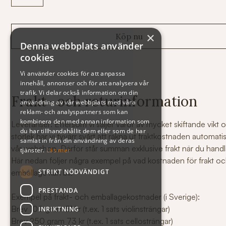
×
Denna webbplats använder
cookies
Vi använder cookies för att anpassa
innehåll, annonser och för att analysera vår
trafik. Vi delar också information om din
Frakt- och returinformation
användning av vår webbplats med våra
reklam- och analyspartners som kan
kombinera den med annan information som
Leveranser: Eftersom vi säljer varor av mycket skiftande vikt 
du har tillhandahållit dem eller som de har
storlek har vi tyvärr svårt att räkna ut fraktkostnaden automati
samlat in från din användning av deras
vår webshop. Därför står summan exklusive frakt när du handl
tjänster.
Läs mer
Här nedan följer några exempel på vad kostnaden för frakt o
STRIKT NÖDVÄNDIGT
emballage kan bli.
PRESTANDA
Exempel på frakt- och emballagekostnader (i Sverige):
Brev 100 gram 51 kr (t.ex. 1 sats violinsträngar)
INRIKTNING
Brev 250 gram 73 kr (t.ex. 1 sats cellosträngar)